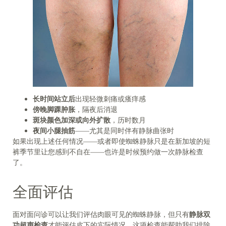
长时间站立后
出现轻微刺痛或瘙痒感
傍晚脚踝肿胀
，隔夜后消退
斑块颜色加深或向外扩散
，历时数月
夜间小腿抽筋
——尤其是同时伴有静脉曲张时
如果出现上述任何情况——或者即使蜘蛛静脉只是在新加坡的短
裤季节里让您感到不自在——也许是时候预约做一次静脉检查
了。
全面评估
面对面问诊可以让我们评估肉眼可见的蜘蛛静脉，但只有
静脉双
功超声检查
才能评估皮下的实际情况。这项检查能帮助我们排除