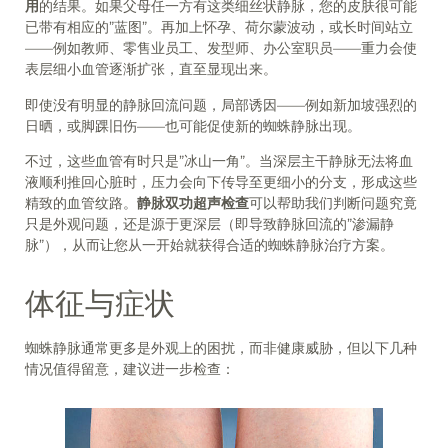
用
的结果。如果父母任一方有这类细丝状静脉，您的皮肤很可能
已带有相应的”蓝图”。再加上怀孕、荷尔蒙波动，或长时间站立
——例如教师、零售业员工、发型师、办公室职员——重力会使
表层细小血管逐渐扩张，直至显现出来。
即使没有明显的静脉回流问题，局部诱因——例如新加坡强烈的
日晒，或脚踝旧伤——也可能促使新的蜘蛛静脉出现。
不过，这些血管有时只是”冰山一角”。当深层主干静脉无法将血
液顺利推回心脏时，压力会向下传导至更细小的分支，形成这些
精致的血管纹路。
静脉双功超声检查
可以帮助我们判断问题究竟
只是外观问题，还是源于更深层（即导致静脉回流的”渗漏静
脉”），从而让您从一开始就获得合适的蜘蛛静脉治疗方案。
体征与症状
蜘蛛静脉通常更多是外观上的困扰，而非健康威胁，但以下几种
情况值得留意，建议进一步检查：