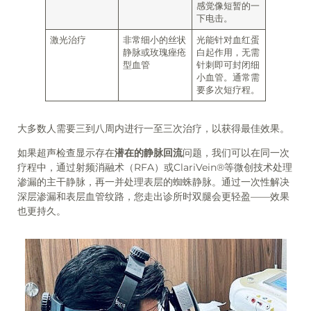
感觉像短暂的一
下电击。
激光治疗
非常细小的丝状
光能针对血红蛋
静脉或玫瑰痤疮
白起作用，无需
型血管
针刺即可封闭细
小血管。通常需
要多次短疗程。
大多数人需要三到八周内进行一至三次治疗，以获得最佳效果。
如果超声检查显示存在
潜在的静脉回流
问题，我们可以在同一次
疗程中，通过射频消融术（RFA）或ClariVein®等微创技术处理
渗漏的主干静脉，再一并处理表层的蜘蛛静脉。通过一次性解决
深层渗漏和表层血管纹路，您走出诊所时双腿会更轻盈——效果
也更持久。