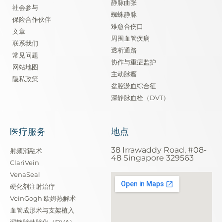
静脉曲张
社会参与
蜘蛛静脉
保险合作伙伴
难愈合伤口
文章
周围血管疾病
联系我们
透析通路
常见问题
协作与重症监护
网站地图
主动脉瘤
隐私政策
盆腔淤血综合征
深静脉血栓（DVT）
医疗服务
地点
38 Irrawaddy Road, #08-
射频消融术
48 Singapore 329563
ClariVein
VenaSeal
硬化剂注射治疗
VeinGogh 欧姆热解术
血管成形术与支架植入