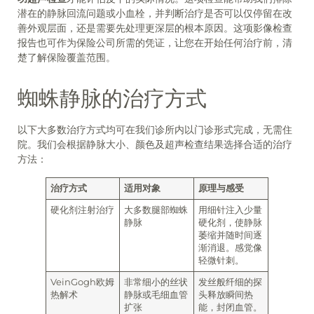
潜在的静脉回流问题或小血栓，并判断治疗是否可以仅停留在改
善外观层面，还是需要先处理更深层的根本原因。这项影像检查
报告也可作为保险公司所需的凭证，让您在开始任何治疗前，清
楚了解保险覆盖范围。
蜘蛛静脉的治疗方式
以下大多数治疗方式均可在我们诊所内以门诊形式完成，无需住
院。我们会根据静脉大小、颜色及超声检查结果选择合适的治疗
方法：
治疗方式
适用对象
原理与感受
硬化剂注射治疗
大多数腿部蜘蛛
用细针注入少量
静脉
硬化剂，使静脉
萎缩并随时间逐
渐消退。感觉像
轻微针刺。
VeinGogh欧姆
非常细小的丝状
发丝般纤细的探
热解术
静脉或毛细血管
头释放瞬间热
扩张
能，封闭血管。