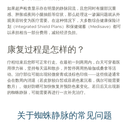
如果超声检查显示存在明显的静脉回流，且您同时有腿部沉重
感、肿胀或夜间小腿抽筋等症状，那么处理这一渗漏问题就从外
观美容转变为医疗需要。在这种情况下，大多数综合健康保险计
划（Integrated Shield Plans）和保健储蓄（Medisave）都可
以承担相当一部分费用，减轻经济负担。
康复过程是怎样的？
疗程结束后您即可正常行走。在最初一到两周内，白天可穿着医
用弹力袜，坚持每天温和散步，并暂停两周热瑜伽或桑拿等活
动。治疗部位可能出现轻微瘀青或淡棕色印痕——这些痕迹通常
会在数周内消退（若皮肤较白皙或容易色素沉着，偶尔可能需要
数月）。做好防晒可加快恢复并预防色素变化。若日后又出现新
的蜘蛛静脉，可能需要再进行一次补充治疗。
关于蜘蛛静脉的常见问题