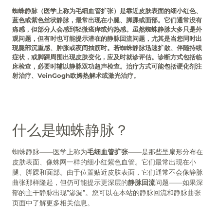
蜘蛛静脉（医学上称为毛细血管扩张）是靠近皮肤表面的细小红色、
蓝色或紫色丝状静脉，最常出现在小腿、脚踝或面部。它们通常没有
痛感，但部分人会感到轻微瘙痒或灼热感。虽然蜘蛛静脉大多只是外
观问题，但有时也可能提示潜在的静脉回流问题，尤其是当您同时出
现腿部沉重感、肿胀或夜间抽筋时。若蜘蛛静脉迅速扩散、伴随持续
症状，或脚踝周围出现皮肤变化，应及时就诊评估。诊断方式包括临
床检查，必要时辅以静脉双功超声检查。治疗方式可能包括硬化剂注
射治疗、VeinGogh欧姆热解术或激光治疗。
什么是蜘蛛静脉？
蜘蛛静脉——医学上称为
毛细血管扩张
——是那些呈扇形分布在
皮肤表面、像蛛网一样的细小红紫色血管。它们最常出现在小
腿、脚踝和面部。由于位置贴近皮肤表面，它们通常不会像静脉
曲张那样隆起，但仍可能提示更深层的
静脉回流
问题——如果深
部的主干静脉出现”渗漏”。您可以在本站的静脉回流和静脉曲张
页面中了解更多相关信息。