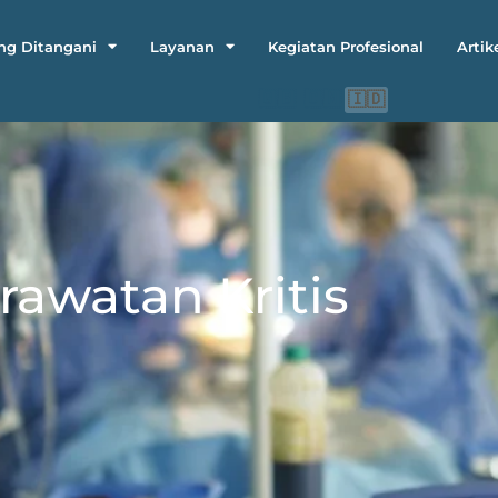
ng Ditangani
Layanan
Kegiatan Profesional
Artik
🇬🇧
🇨🇳
🇮🇩
rawatan Kritis