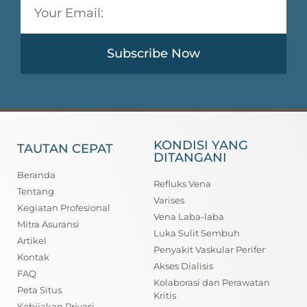
Subscribe Now
KONDISI YANG
TAUTAN CEPAT
DITANGANI
Beranda
Refluks Vena
Tentang
Varises
Kegiatan Profesional
Vena Laba-laba
Mitra Asuransi
Luka Sulit Sembuh
Artikel
Penyakit Vaskular Perifer
Kontak
Akses Dialisis
FAQ
Kolaborasi dan Perawatan
Peta Situs
Kritis
Kebijakan Privasi