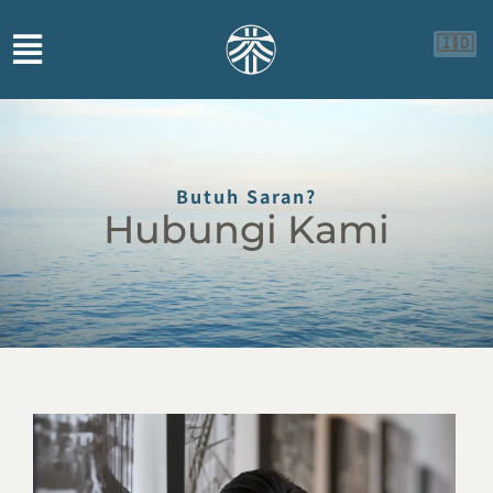
🇮🇩
🇬🇧
🇨🇳
Butuh Saran?
Hubungi Kami