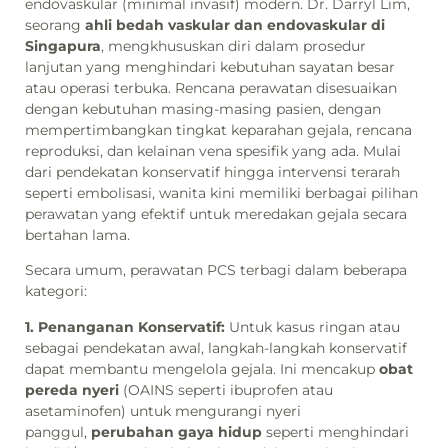
endovaskular (minimal invasif) modern. Dr. Darryl Lim,
seorang
ahli bedah vaskular dan endovaskular di
Singapura
, mengkhususkan diri dalam prosedur
lanjutan yang menghindari kebutuhan sayatan besar
atau operasi terbuka. Rencana perawatan disesuaikan
dengan kebutuhan masing-masing pasien, dengan
mempertimbangkan tingkat keparahan gejala, rencana
reproduksi, dan kelainan vena spesifik yang ada. Mulai
dari pendekatan konservatif hingga intervensi terarah
seperti embolisasi, wanita kini memiliki berbagai pilihan
perawatan yang efektif untuk meredakan gejala secara
bertahan lama.
Secara umum, perawatan PCS terbagi dalam beberapa
kategori:
1. Penanganan Konservatif:
Untuk kasus ringan atau
sebagai pendekatan awal, langkah-langkah konservatif
dapat membantu mengelola gejala. Ini mencakup
obat
pereda nyeri
(OAINS seperti ibuprofen atau
asetaminofen) untuk mengurangi nyeri
panggul,
perubahan gaya hidup
seperti menghindari