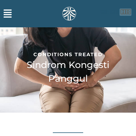
🇮🇩
🇬🇧
🇨🇳
CONDITIONS TREATED
Sindrom Kongesti
Panggul