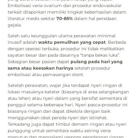
Embolisasi vena ovarium dan prosedur endovaskular
terkait dilaporkan memiliki tingkat keberhasilan dalam
literatur medis sekitar
70-85%
dalam hal peredaan
gejala.
Salah satu keunggulan utama perawatan minimal
invasif adalah
waktu pemulihan yang cepat
. Berbeda
dengan operasi terbuka, prosedur ini tidak melibatkan
sayatan besar dan pada dasarnya “tanpa bekas luka”.
Sebagian besar pasien dapat
pulang pada hari yang
sama atau keesokan harinya
setelah prosedur
embolisasi atau pemasangan stent.
Setelah perawatan, wajar jika terdapat nyeri ringan di
lokasi masuknya kateter (biasanya di area selangkangan
atau leher) atau nyeri dalam yang bersifat sementara di
panggul selama beberapa hari. Nyeri pasca-prosedur ini
biasanya ringan dan dapat dikelola dengan baik
menggunakan obat pereda nyeri dan istirahat.
Terkadang juga dapat timbul demam ringan atau nyeri
punggung untuk sementara waktu seiring vena
menutup dan mengalami respons peradangan ringan.