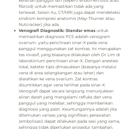
kelainan panggul lain (seperti endometriosis atau
fibroid) untuk memastikan tidak ada yang
terlewat. Selain itu, CT/MRI juga dapat mendeteksi
sindrom kompresi anatomis (May-Thurner atau
Nutcracker) jika ada.
Venografi Diagnostik:
Standar emas
untuk
memastikan diagnosis PCS adalah venogram
ovarium- yaitu pencitraan sinar-X pada vena
panggul menggunakan zat kontras. Ini merupakan
tes invasif, yang biasanya dilakukan oleh Dr Lim di
laboratorium pencitraan sinar-X. Dengan anestesi
lokal, kateter tipis dimasukkan (biasanya melalui
vena di area selangkangan atau leher) dan
diarahkan ke vena ovarium. Zat kontras
disuntikkan agar vena terlihat pada sinar-X.
Venografi dapat secara langsung menunjukkan
aliran darah yang mengalami refluks dan vena
panggul yang melebar, sehingga memberikan
diagnosis yang pasti. Keuntungannya adalah jika
ditemukan varises yang signifikan, perawatan
(embolisasi) dapat dilakukan pada sesi yang sama,
sehingga tidak diperlukan prosedur tambahan.