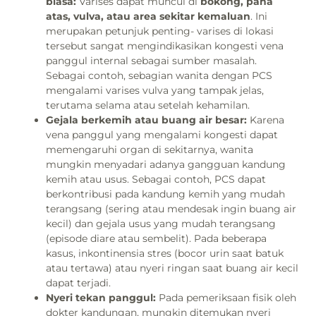
biasa:
Varises dapat muncul di
bokong, paha
atas, vulva, atau area sekitar kemaluan
. Ini
merupakan petunjuk penting- varises di lokasi
tersebut sangat mengindikasikan kongesti vena
panggul internal sebagai sumber masalah.
Sebagai contoh, sebagian wanita dengan PCS
mengalami varises vulva yang tampak jelas,
terutama selama atau setelah kehamilan.
Gejala berkemih atau buang air besar:
Karena
vena panggul yang mengalami kongesti dapat
memengaruhi organ di sekitarnya, wanita
mungkin menyadari adanya gangguan kandung
kemih atau usus. Sebagai contoh, PCS dapat
berkontribusi pada kandung kemih yang mudah
terangsang (sering atau mendesak ingin buang air
kecil) dan gejala usus yang mudah terangsang
(episode diare atau sembelit). Pada beberapa
kasus, inkontinensia stres (bocor urin saat batuk
atau tertawa) atau nyeri ringan saat buang air kecil
dapat terjadi.
Nyeri tekan panggul:
Pada pemeriksaan fisik oleh
dokter kandungan, mungkin ditemukan nyeri