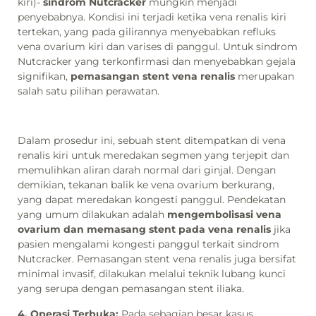
kiri)-
sindrom Nutcracker
mungkin menjadi
penyebabnya. Kondisi ini terjadi ketika vena renalis kiri
tertekan, yang pada gilirannya menyebabkan refluks
vena ovarium kiri dan varises di panggul. Untuk sindrom
Nutcracker yang terkonfirmasi dan menyebabkan gejala
signifikan,
pemasangan stent vena renalis
merupakan
salah satu pilihan perawatan.
Dalam prosedur ini, sebuah stent ditempatkan di vena
renalis kiri untuk meredakan segmen yang terjepit dan
memulihkan aliran darah normal dari ginjal. Dengan
demikian, tekanan balik ke vena ovarium berkurang,
yang dapat meredakan kongesti panggul. Pendekatan
yang umum dilakukan adalah
mengembolisasi vena
ovarium dan memasang stent pada vena renalis
jika
pasien mengalami kongesti panggul terkait sindrom
Nutcracker. Pemasangan stent vena renalis juga bersifat
minimal invasif, dilakukan melalui teknik lubang kunci
yang serupa dengan pemasangan stent iliaka.
4. Operasi Terbuka:
Pada sebagian besar kasus,