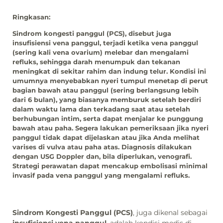
Ringkasan:
Sindrom kongesti panggul (PCS), disebut juga
insufisiensi vena panggul, terjadi ketika vena panggul
(sering kali vena ovarium) melebar dan mengalami
refluks, sehingga darah menumpuk dan tekanan
meningkat di sekitar rahim dan indung telur. Kondisi ini
umumnya menyebabkan nyeri tumpul menetap di perut
bagian bawah atau panggul (sering berlangsung lebih
dari 6 bulan), yang biasanya memburuk setelah berdiri
dalam waktu lama dan terkadang saat atau setelah
berhubungan intim, serta dapat menjalar ke punggung
bawah atau paha. Segera lakukan pemeriksaan jika nyeri
panggul tidak dapat dijelaskan atau jika Anda melihat
varises di vulva atau paha atas. Diagnosis dilakukan
dengan USG Doppler dan, bila diperlukan, venografi.
Strategi perawatan dapat mencakup embolisasi minimal
invasif pada vena panggul yang mengalami refluks.
Sindrom Kongesti Panggul (PCS)
, juga dikenal sebagai
insufisiensi vena panggul
, adalah kondisi medis di