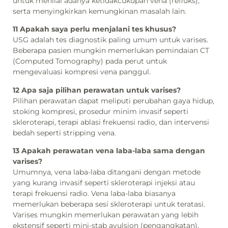
untuk menilai adanya ketidakcukupan vena (refluks),
serta menyingkirkan kemungkinan masalah lain.
11 Apakah saya perlu menjalani tes khusus?
USG adalah tes diagnostik paling umum untuk varises.
Beberapa pasien mungkin memerlukan pemindaian CT
(Computed Tomography) pada perut untuk
mengevaluasi kompresi vena panggul.
12 Apa saja pilihan perawatan untuk varises?
Pilihan perawatan dapat meliputi perubahan gaya hidup,
stoking kompresi, prosedur minim invasif seperti
skleroterapi, terapi ablasi frekuensi radio, dan intervensi
bedah seperti stripping vena.
13 Apakah perawatan vena laba-laba sama dengan
varises?
Umumnya, vena laba-laba ditangani dengan metode
yang kurang invasif seperti skleroterapi injeksi atau
terapi frekuensi radio. Vena laba-laba biasanya
memerlukan beberapa sesi skleroterapi untuk teratasi.
Varises mungkin memerlukan perawatan yang lebih
ekstensif seperti mini-stab avulsion (pengangkatan),