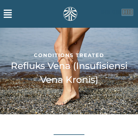
🇮🇩
🇬🇧
🇨🇳
CONDITIONS TREATED
Refluks Vena (Insufisiensi
Vena Kronis)