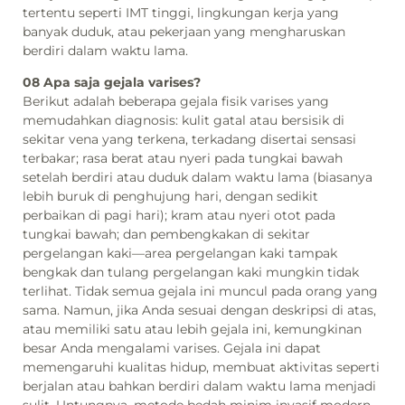
tertentu seperti IMT tinggi, lingkungan kerja yang
banyak duduk, atau pekerjaan yang mengharuskan
berdiri dalam waktu lama.
08 Apa saja gejala varises?
Berikut adalah beberapa gejala fisik varises yang
memudahkan diagnosis: kulit gatal atau bersisik di
sekitar vena yang terkena, terkadang disertai sensasi
terbakar; rasa berat atau nyeri pada tungkai bawah
setelah berdiri atau duduk dalam waktu lama (biasanya
lebih buruk di penghujung hari, dengan sedikit
perbaikan di pagi hari); kram atau nyeri otot pada
tungkai bawah; dan pembengkakan di sekitar
pergelangan kaki—area pergelangan kaki tampak
bengkak dan tulang pergelangan kaki mungkin tidak
terlihat. Tidak semua gejala ini muncul pada orang yang
sama. Namun, jika Anda sesuai dengan deskripsi di atas,
atau memiliki satu atau lebih gejala ini, kemungkinan
besar Anda mengalami varises. Gejala ini dapat
memengaruhi kualitas hidup, membuat aktivitas seperti
berjalan atau bahkan berdiri dalam waktu lama menjadi
sulit. Untungnya, metode bedah minim invasif modern