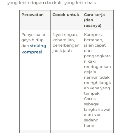
yang lebih ringan dan kulit yang lebih baik.
Perawatan
Cocok untuk
Cara kerja
(dan
rasanya)
Penyesuaian
Nyeri ringan,
Kompresi
gaya hidup
kehamilan,
bertahap,
stoking
penerbangan
jalan cepat,
dan
jarak jauh
dan
kompresi
pengangkata
n kaki
meringankan
gejala
namun tidak
menghilangk
an vena yang
tampak.
Cocok
sebagai
langkah awal
atau saat
sedang
hamil.