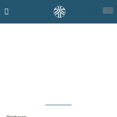
🇮🇩
🇬🇧
🇨🇳
Varises
Ringkasan: