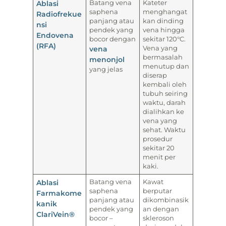
Ablasi
Batang vena
Kateter
saphena
menghangat
Radiofrekue
panjang atau
kan dinding
nsi
pendek yang
vena hingga
Endovena
bocor dengan
sekitar 120°C.
(RFA)
vena
Vena yang
bermasalah
menonjol
menutup dan
yang jelas
diserap
kembali oleh
tubuh seiring
waktu, darah
dialihkan ke
vena yang
sehat. Waktu
prosedur
sekitar 20
menit per
kaki.
Ablasi
Batang vena
Kawat
saphena
berputar
Farmakome
panjang atau
dikombinasik
kanik
pendek yang
an dengan
ClariVein®
bocor –
skleroson