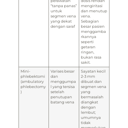
perawatan
dosis rendah
“tanpa panas”
mengiritasi
untuk
dan menutup
segmen vena
vena.
yang dekat
Sebagian
dengan saraf
besar pasien
menggamba
rkannya
seperti
getaran
ringan,
bukan rasa
sakit.
Mini-
Varises besar
Sayatan kecil
phlebektomi
dan
2-3 mm
(ambulatory
menggumpa
dibuat dan
phlebectomy
l yang tersisa
segmen vena
)
setelah
yang
penutupan
bermasalah
batang vena
diangkat
dengan
lembut;
umumnya
tidak
memerlukan