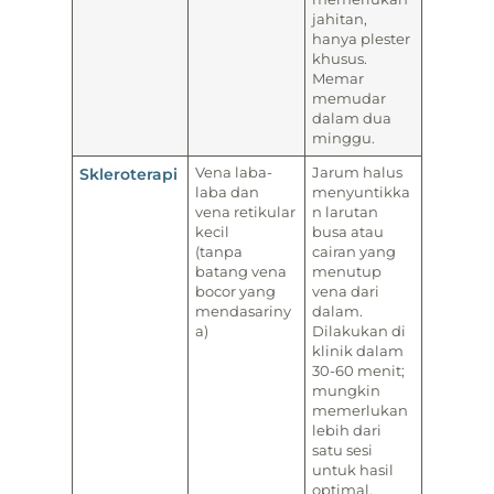
jahitan,
hanya plester
khusus.
Memar
memudar
dalam dua
minggu.
Skleroterapi
Vena laba-
Jarum halus
laba dan
menyuntikka
vena retikular
n larutan
kecil
busa atau
(tanpa
cairan yang
batang vena
menutup
bocor yang
vena dari
mendasariny
dalam.
a)
Dilakukan di
klinik dalam
30-60 menit;
mungkin
memerlukan
lebih dari
satu sesi
untuk hasil
optimal.