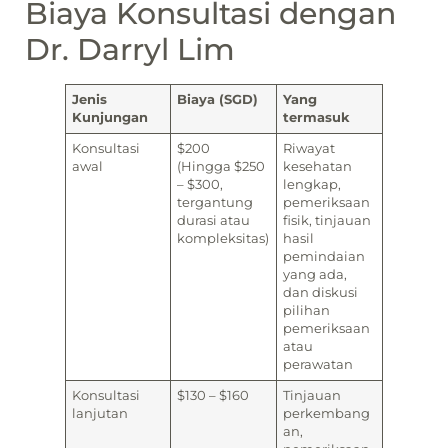
Biaya Konsultasi dengan
Dr. Darryl Lim
Jenis
Biaya (SGD)
Yang
Kunjungan
termasuk
Konsultasi
$200
Riwayat
awal
(Hingga $250
kesehatan
– $300,
lengkap,
tergantung
pemeriksaan
durasi atau
fisik, tinjauan
kompleksitas)
hasil
pemindaian
yang ada,
dan diskusi
pilihan
pemeriksaan
atau
perawatan
Konsultasi
$130 – $160
Tinjauan
lanjutan
perkembang
an,