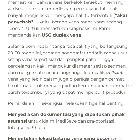
memastikan bahwa vena berkelok tersebut memang
varises – namun pemeriksaan permukaan ini tidak
banyak menjelaskan mengapa hal itu terbentuk (
“akar
penyebab”
) – yaitu batang vena mana yang sedang
“bocor”. Untuk memastikan diagnosis ini, kami
mengandalkan
USG duplex vena
.
Selama pemindaian tanpa rasa sakit yang berlangsung
20-30 menit ini, seorang sonografer terlatih menelusuri
setiap vena superfisial dari pangkal paha hingga
pergelangan kaki, mengukur diameter setiap segmen,
dan mengamati secara langsung aliran balik (
).
refluks
Vena yang lebih dalam juga diperiksa dengan cermat,
terutama untuk menyingkirkan kemungkinan gumpalan
darah tersembunyi yang dapat mempersulit prosedur.
Pemindaian ini sekaligus melakukan tiga hal penting:
Menyediakan dokumentasi yang diperlukan pihak
asuransi
untuk klaim MediSave dan pra-otorisasi
Integrated Shield.
Menentukan lokasi batang vena yang bocor
(vena