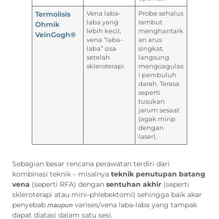
Termolisis
Vena laba-
Probe sehalus
laba yang
rambut
Ohmik
lebih kecil,
menghantark
VeinGogh®
vena “laba-
an arus
laba” sisa
singkat,
setelah
langsung
skleroterapi
mengoagulas
i pembuluh
darah. Terasa
seperti
tusukan
jarum sesaat
(agak mirip
dengan
laser).
Sebagian besar rencana perawatan terdiri dari
kombinasi teknik – misalnya
teknik penutupan batang
vena
(seperti RFA) dengan
sentuhan akhir
(seperti
skleroterapi atau mini-phlebektomi) sehingga baik akar
penyebab
varises/vena laba-laba yang tampak
maupun
dapat diatasi dalam satu sesi.