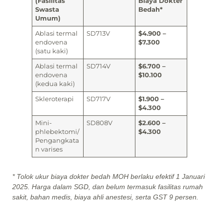
(Fasilitas
Biaya Dokter
Swasta
Bedah*
Umum)
Ablasi termal
SD713V
$4.900 –
endovena
$7.300
(satu kaki)
Ablasi termal
SD714V
$6.700 –
endovena
$10.100
(kedua kaki)
Skleroterapi
SD717V
$1.900 –
$4.300
Mini-
SD808V
$2.600 –
phlebektomi/
$4.300
Pengangkata
n varises
* Tolok ukur biaya dokter bedah MOH berlaku efektif 1 Januari
2025. Harga dalam SGD, dan belum termasuk fasilitas rumah
sakit, bahan medis, biaya ahli anestesi, serta GST 9 persen.