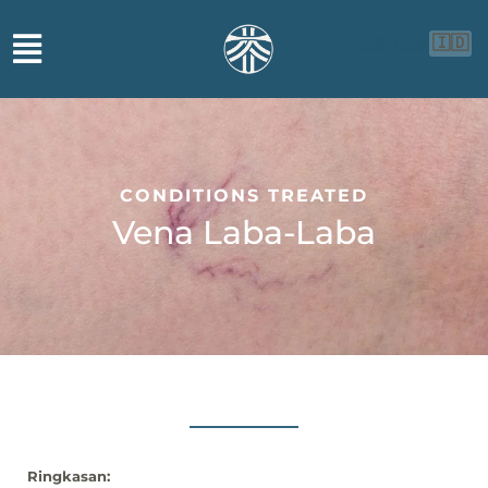
🇮🇩
🇬🇧
🇨🇳
CONDITIONS TREATED
Vena Laba-Laba
Ringkasan: