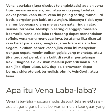
Vena laba-laba (juga disebut telangiektasis) adalah vena
tipis berwarna merah, biru, atau ungu yang terletak
dekat permukaan kulit. Vena ini paling sering muncul di
betis, pergelangan kaki, atau wajah. Biasanya tidak nyeri,
namun beberapa orang merasakan gatal ringan atau
sensasi terbakar. Meskipun sering dianggap masalah
kosmetik, vena laba-laba terkadang dapat menandakan
refluks vena yang mendasarinya, terutama jika disertai
rasa berat pada kaki, bengkak, atau kram malam hari.
Segera lakukan pemeriksaan jika vena ini menyebar
dengan cepat, menimbulkan gejala yang menetap, atau
jika terdapat perubahan kulit di sekitar pergelangan
kaki. Diagnosis dilakukan melalui pemeriksaan klinis
dan, jika diperlukan, USG duplex. Perawatan dapat
berupa skleroterapi, termolisis ohmik VeinGogh, atau
laser.
Apa itu Vena Laba-laba?
Vena laba-laba
– secara medis disebut
telangiektasis
–
adalah garis-garis halus berwarna merah keunguan yang