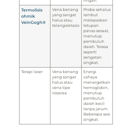
ringan.
Termolisis
Vena benang
Probe sehalus
yang sangat
rambut
ohmik
halus atau
melepaskan
VeinGogh®
telangiektasis
letupan
panas sesaat,
menutup
pembuluh
darah. Terasa
seperti
sengatan
singkat.
Terapi laser
Vena benang
Energi
yang sangat
cahaya
halus atau
menargetkan
vena tipe
hemoglobin,
rosacea
menutup
pembuluh
darah kecil
tanpa jarum.
Beberapa sesi
singkat.