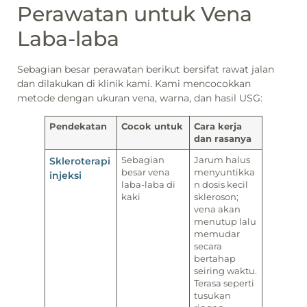
Perawatan untuk Vena
Laba-laba
Sebagian besar perawatan berikut bersifat rawat jalan
dan dilakukan di klinik kami. Kami mencocokkan
metode dengan ukuran vena, warna, dan hasil USG:
Pendekatan
Cocok untuk
Cara kerja
dan rasanya
Skleroterapi
Sebagian
Jarum halus
besar vena
menyuntikka
injeksi
laba-laba di
n dosis kecil
kaki
skleroson;
vena akan
menutup lalu
memudar
secara
bertahap
seiring waktu.
Terasa seperti
tusukan